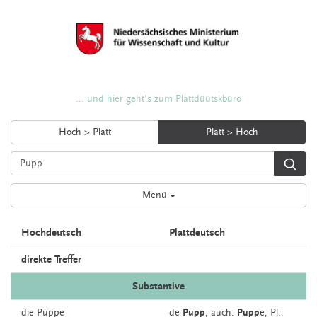
... und hier geht's zum Plattdüütskbüro
Hoch > Platt
Platt > Hoch
Menü
Hochdeutsch
Plattdeutsch
direkte Treffer
Substantive
die
Puppe
de
Pupp
,
auch:
Pupp
e
, Pl.: