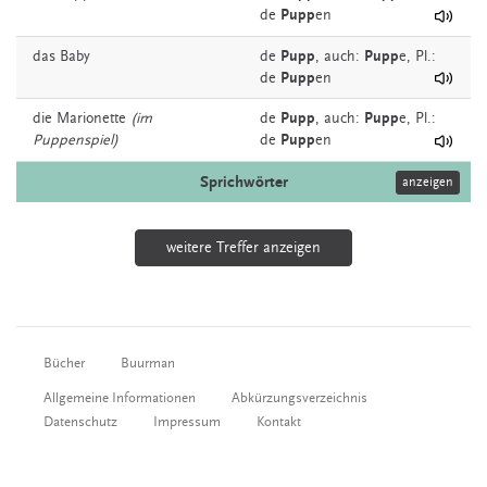
de
Pupp
en
das
Baby
de
Pupp
,
auch:
Pupp
e
, Pl.:
de
Pupp
en
die
Marionette
(im
de
Pupp
,
auch:
Pupp
e
, Pl.:
Puppenspiel)
de
Pupp
en
Sprichwörter
anzeigen
weitere Treffer anzeigen
Bücher
Buurman
Allgemeine Informationen
Abkürzungsverzeichnis
Datenschutz
Impressum
Kontakt