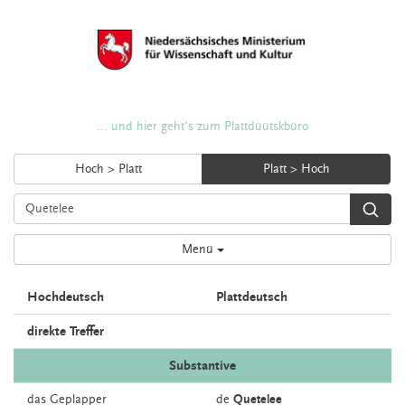
... und hier geht's zum Plattdüütskbüro
Hoch > Platt
Platt > Hoch
Menü
Hochdeutsch
Plattdeutsch
direkte Treffer
Substantive
das
Geplapper
de
Quetelee