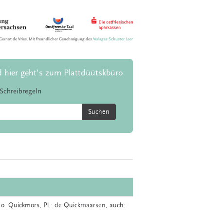
Gernot de Vries. Mit freundlicher Genehmigung des
Verlages Schuster Leer
d hier geht's zum Plattdüütskbüro
Schreibregeln
Suchen
o.
Quickmors
, Pl.: de Quickmaarsen, auch: