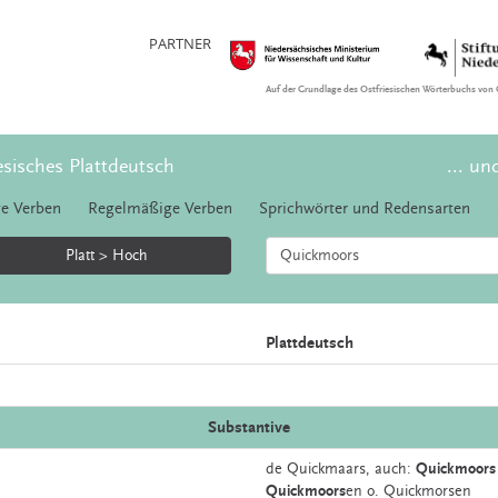
PARTNER
Auf der Grundlage des Ostfriesischen Wörterbuchs von 
esisches Plattdeutsch
... un
e Verben
Regelmäßige Verben
Sprichwörter und Redensarten
Platt > Hoch
Plattdeutsch
Substantive
de
Quickmaars,
auch:
Quickmoors
Quickmoors
en o. Quickmorsen