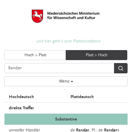
... und hier geht's zum Plattdüütskbüro
Hoch > Platt
Platt > Hoch
Menü
Hochdeutsch
Plattdeutsch
direkte Treffer
Substantive
unreeller
Händler
de
Randjer
, Pl.: de
Randjer
s