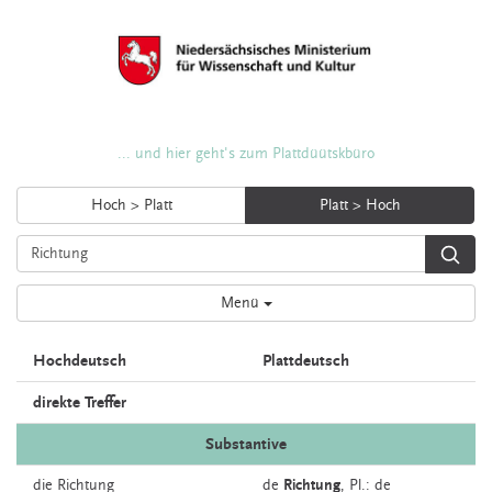
... und hier geht's zum Plattdüütskbüro
Hoch > Platt
Platt > Hoch
Menü
Hochdeutsch
Plattdeutsch
direkte Treffer
Substantive
die
Richtung
de
Richtung
, Pl.: de