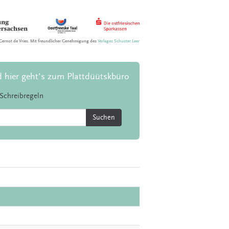
Gernot de Vries. Mit freundlicher Genehmigung des
Verlages Schuster Leer
d hier geht's zum Plattdüütskbüro
Schreibregeln
Suchen