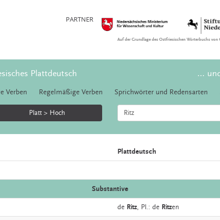
PARTNER
Auf der Grundlage des Ostfriesischen Wörterbuchs von 
esisches Plattdeutsch
... un
e Verben
Regelmäßige Verben
Sprichwörter und Redensarten
Platt > Hoch
Plattdeutsch
Substantive
de
Ritz
, Pl.: de
Ritz
en