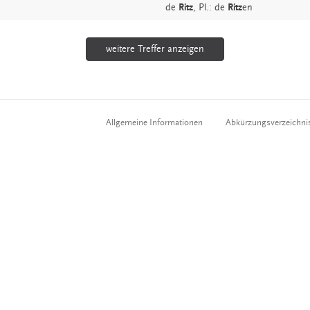
de
Ritz
, Pl.: de
Ritz
en
weitere Treffer anzeigen
Allgemeine Informationen
Abkürzungsverzeichni