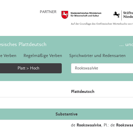
PARTNER
Auf der Grundlage des Ostfriesischen Wörterbuchs von 
esisches Plattdeutsch
... un
e Verben
Regelmäßige Verben
Sprichwörter und Redensarten
Platt > Hoch
Plattdeutsch
Substantive
de
Rookswaalvke
, Pl.: de
Rookswaa