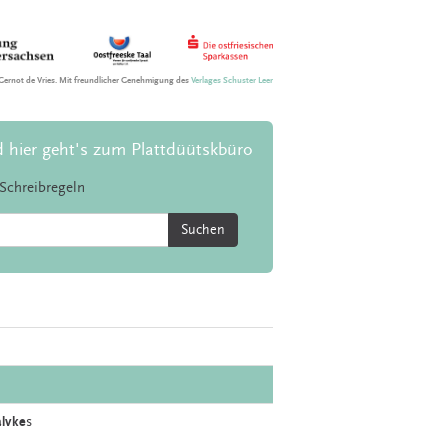
Gernot de Vries. Mit freundlicher Genehmigung des
Verlages Schuster Leer
d hier geht's zum Plattdüütskbüro
Schreibregeln
Suchen
lvke
s