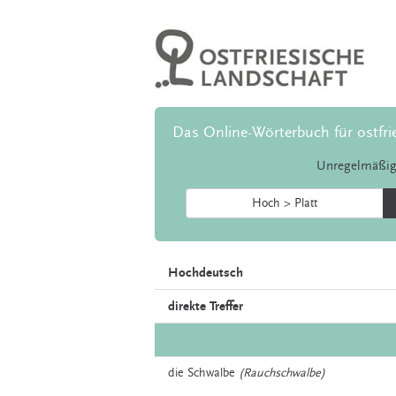
Das Online-Wörterbuch für ostfri
Unregelmäßig
Hoch > Platt
Hochdeutsch
direkte Treffer
die
Schwalbe
(Rauchschwalbe)