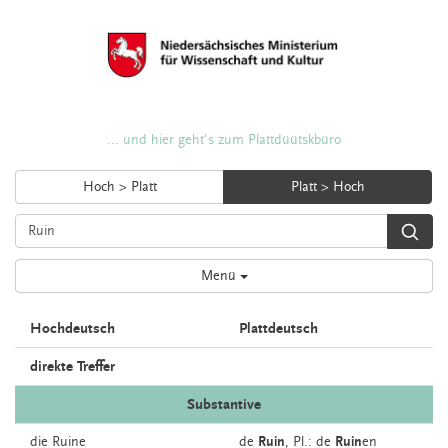
... und hier geht's zum Plattdüütskbüro
Hoch > Platt
Platt > Hoch
Menü
Hochdeutsch
Plattdeutsch
direkte Treffer
Substantive
die
Ruine
de
Ruin
, Pl.: de
Ruin
en