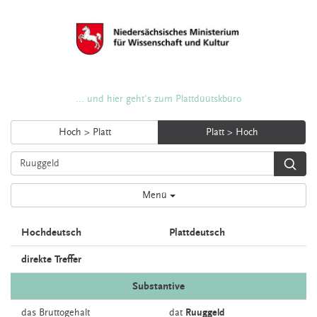
... und hier geht's zum Plattdüütskbüro
Hoch > Platt
Platt > Hoch
Menü
Hochdeutsch
Plattdeutsch
direkte Treffer
Substantive
das
Bruttogehalt
dat
Ruuggeld