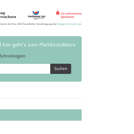
Gernot de Vries. Mit freundlicher Genehmigung des
Verlages Schuster Leer
d hier geht's zum Plattdüütskbüro
Schreibregeln
Suchen