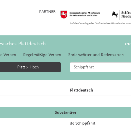
PARTNER
Auf der Grundlage des Ostfriesischen Wörterbuchs von 
esisches Plattdeutsch
... un
e Verben
Regelmäßige Verben
Sprichwörter und Redensarten
Platt > Hoch
Plattdeutsch
Substantive
de
Schippfahrt