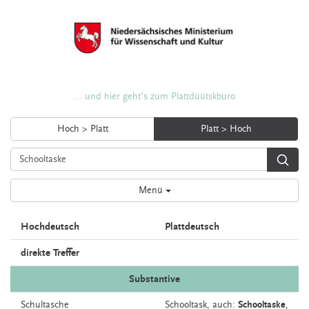
... und hier geht's zum Plattdüütskbüro
Hoch > Platt
Platt > Hoch
Menü
Hochdeutsch
Plattdeutsch
direkte Treffer
Substantive
Schultasche
Schooltask,
auch:
Schooltaske
,