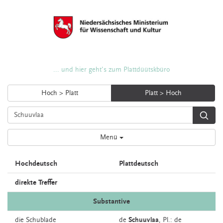
... und hier geht's zum Plattdüütskbüro
Hoch > Platt
Platt > Hoch
Menü
Hochdeutsch
Plattdeutsch
direkte Treffer
Substantive
die
Schublade
de
Schuuvlaa
, Pl.: de