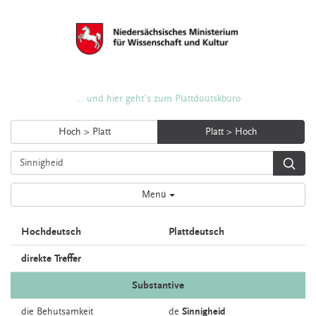
... und hier geht's zum Plattdüütskbüro
Hoch > Platt
Platt > Hoch
Menü
Hochdeutsch
Plattdeutsch
direkte Treffer
Substantive
die
Behutsamkeit
de
Sinnigheid