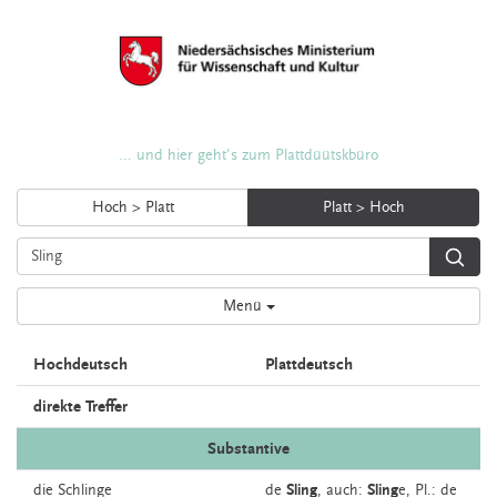
... und hier geht's zum Plattdüütskbüro
Hoch > Platt
Platt > Hoch
Menü
Hochdeutsch
Plattdeutsch
direkte Treffer
Substantive
die
Schlinge
de
Sling
,
auch:
Sling
e
, Pl.: de