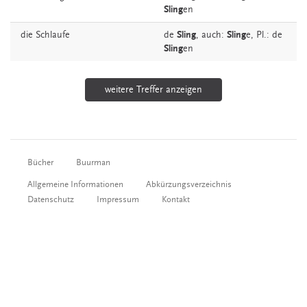
Sling
en
die
Schlaufe
de
Sling
,
auch:
Sling
e
, Pl.: de
Sling
en
weitere Treffer anzeigen
Bücher
Buurman
Allgemeine Informationen
Abkürzungsverzeichnis
Datenschutz
Impressum
Kontakt