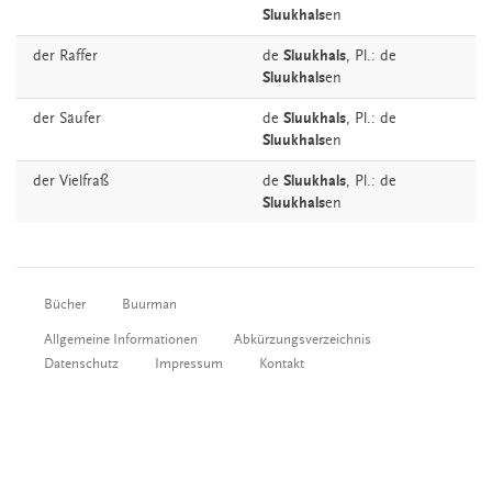
Sluukhals
en
der
Raffer
de
Sluukhals
, Pl.: de
Sluukhals
en
der
Säufer
de
Sluukhals
, Pl.: de
Sluukhals
en
der
Vielfraß
de
Sluukhals
, Pl.: de
Sluukhals
en
Bücher
Buurman
Allgemeine Informationen
Abkürzungsverzeichnis
Datenschutz
Impressum
Kontakt