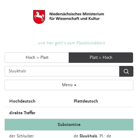
... und hier geht's zum Plattdüütskbüro
Hoch > Platt
Platt > Hoch
Menü
Hochdeutsch
Plattdeutsch
direkte Treffer
Substantive
der
Schlucker
de
Sluukhals
, Pl.: de