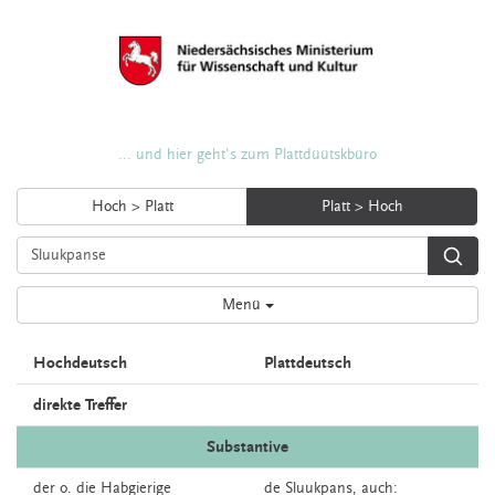
... und hier geht's zum Plattdüütskbüro
Hoch > Platt
Platt > Hoch
Menü
Hochdeutsch
Plattdeutsch
direkte Treffer
Substantive
der o. die
Habgierige
de
Sluukpans,
auch: