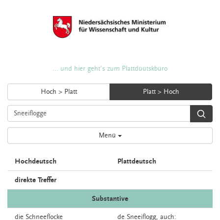
... und hier geht's zum Plattdüütskbüro
Hoch > Platt
Platt > Hoch
Menü
Hochdeutsch
Plattdeutsch
direkte Treffer
Substantive
die
Schneeflocke
de
Sneeiflogg,
auch: