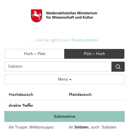
... und hier geht's zum Plattdüütskbüro
Hoch > Platt
Platt > Hoch
Menü
Hochdeutsch
Plattdeutsch
direkte Treffer
Substantive
die
Truppe
(Militärtruppe)
de
Soldaten
,
auch:
Suldaten