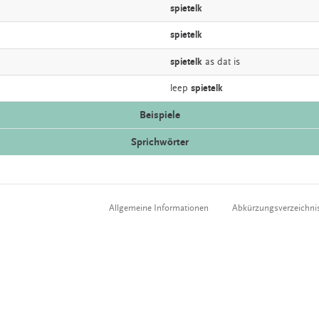
spietelk
spietelk
spietelk
as dat is
leep
spietelk
Beispiele
Sprichwörter
Allgemeine Informationen
Abkürzungsverzeichni