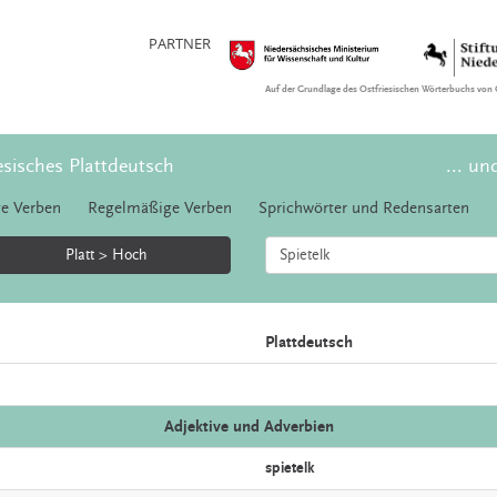
PARTNER
Auf der Grundlage des Ostfriesischen Wörterbuchs von 
esisches Plattdeutsch
... un
e Verben
Regelmäßige Verben
Sprichwörter und Redensarten
Platt > Hoch
Plattdeutsch
Adjektive und Adverbien
spietelk