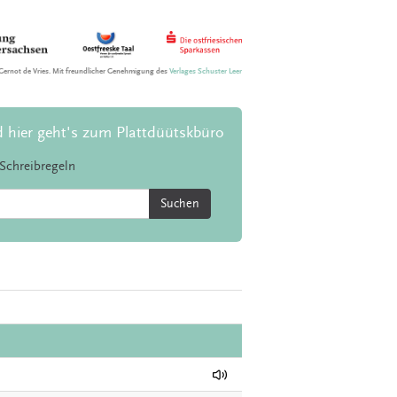
Gernot de Vries. Mit freundlicher Genehmigung des
Verlages Schuster Leer
d hier geht's zum Plattdüütskbüro
Schreibregeln
Suchen