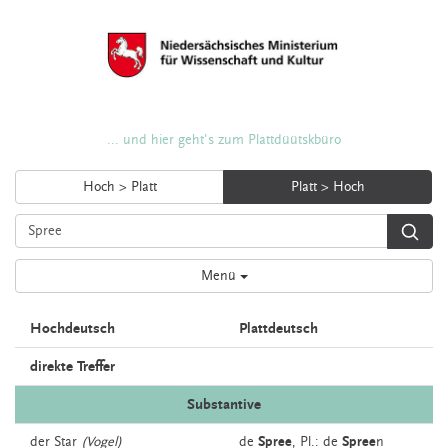
... und hier geht's zum Plattdüütskbüro
Hoch > Platt
Platt > Hoch
Menü
Hochdeutsch
Plattdeutsch
direkte Treffer
Substantive
der
Star
(Vogel)
de
Spree
, Pl.: de
Spree
n