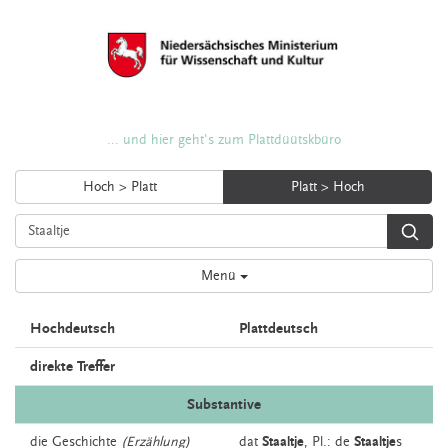
... und hier geht's zum Plattdüütskbüro
Hoch > Platt
Platt > Hoch
Menü
Hochdeutsch
Plattdeutsch
direkte Treffer
Substantive
die
Geschichte
(Erzählung)
dat
Staaltje
, Pl.: de
Staaltje
s