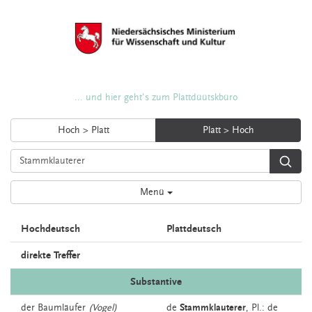
... und hier geht's zum Plattdüütskbüro
Hoch > Platt
Platt > Hoch
Menü
Hochdeutsch
Plattdeutsch
direkte Treffer
Substantive
der
Baumläufer
(Vogel)
de
Stammklauterer
, Pl.: de