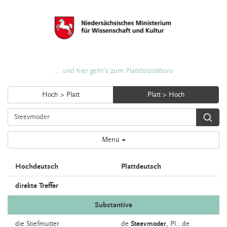
... und hier geht's zum Plattdüütskbüro
Hoch > Platt
Platt > Hoch
Menü
Hochdeutsch
Plattdeutsch
direkte Treffer
Substantive
die
Stiefmutter
de
Steevmoder
, Pl.: de