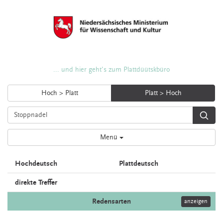
... und hier geht's zum Plattdüütskbüro
Hoch > Platt
Platt > Hoch
Menü
Hochdeutsch
Plattdeutsch
direkte Treffer
Redensarten
anzeigen