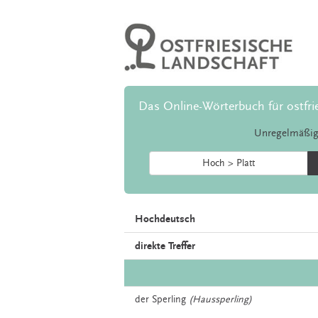
Das Online-Wörterbuch für ostfri
Unregelmäßig
Hoch > Platt
Hochdeutsch
direkte Treffer
der
Sperling
(Haussperling)