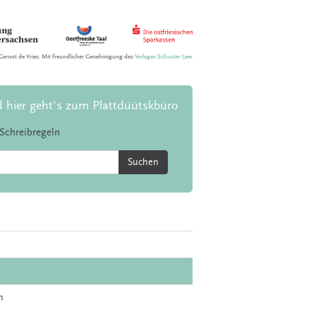
Gernot de Vries. Mit freundlicher Genehmigung des
Verlages Schuster Leer
d hier geht's zum Plattdüütskbüro
Schreibregeln
Suchen
n