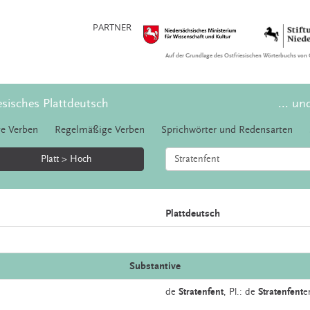
PARTNER
Auf der Grundlage des Ostfriesischen Wörterbuchs von 
esisches Plattdeutsch
... un
e Verben
Regelmäßige Verben
Sprichwörter und Redensarten
Platt > Hoch
Plattdeutsch
Substantive
de
Stratenfent
, Pl.: de
Stratenfent
e