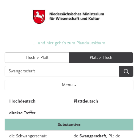
... und hier geht's zum Plattdüütskbüro
Hoch > Platt
Platt > Hoch
Menü
Hochdeutsch
Plattdeutsch
direkte Treffer
Substantive
die
Schwangerschaft
de
Swangerschaft
, Pl.: de