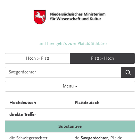
... und hier geht's zum Plattdüütskbüro
Hoch > Platt
Platt > Hoch
Menü
Hochdeutsch
Plattdeutsch
direkte Treffer
Substantive
die
Schwiegertochter
de
Swegerdochter
, Pl.: de