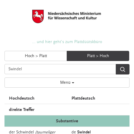
... und hier geht's zum Plattdüütskbüro
Hoch > Platt
Platt > Hoch
Menü
Hochdeutsch
Plattdeutsch
direkte Treffer
Substantive
der
Schwindel
(taumeliger
de
Swindel