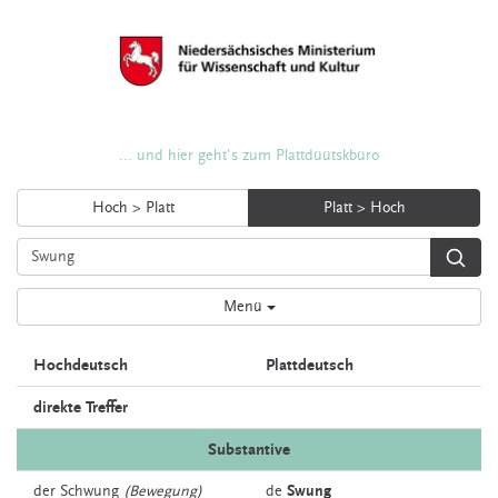
... und hier geht's zum Plattdüütskbüro
Hoch > Platt
Platt > Hoch
Menü
Hochdeutsch
Plattdeutsch
direkte Treffer
Substantive
der
Schwung
(Bewegung)
de
Swung