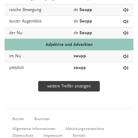
rasche
Bewegung
de
Swupp
kurzer
Augenblick
de
Swupp
der
Nu
de
Swupp
Adjektive und Adverbien
im
Nu
swupp
plötzlich
swupp
weitere Treffer anzeigen
Bücher
Buurman
Allgemeine Informationen
Abkürzungsverzeichnis
Datenschutz
Impressum
Kontakt