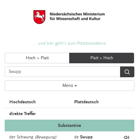
... und hier geht's zum Plattdüütskbüro
Hoch > Platt
Platt > Hoch
Menü
Hochdeutsch
Plattdeutsch
direkte Treffer
Substantive
der
Schwung
(Bewegung)
de
Swupp