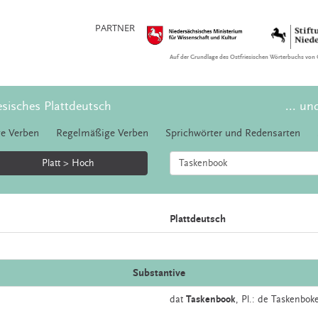
PARTNER
Auf der Grundlage des Ostfriesischen Wörterbuchs von 
esisches Plattdeutsch
... un
e Verben
Regelmäßige Verben
Sprichwörter und Redensarten
Platt > Hoch
Plattdeutsch
Substantive
dat
Taskenbook
, Pl.: de Taskenbok