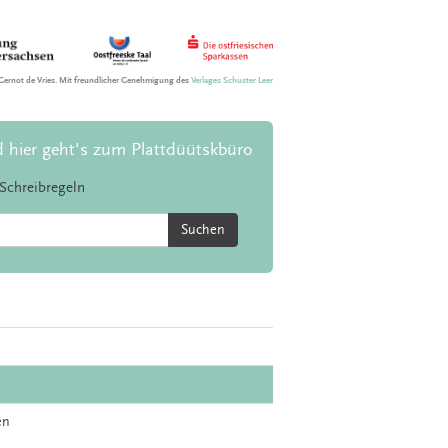
Gernot de Vries. Mit freundlicher Genehmigung des
Verlages Schuster Leer
d hier geht's zum Plattdüütskbüro
Schreibregeln
Suchen
en