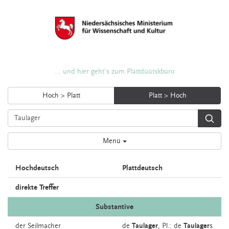
... und hier geht's zum Plattdüütskbüro
Hoch > Platt
Platt > Hoch
Menü
Hochdeutsch
Plattdeutsch
direkte Treffer
Substantive
der
Seilmacher
de
Taulager
, Pl.: de
Taulager
s