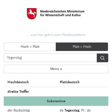
... und hier geht's zum Plattdüütskbüro
Hoch > Platt
Platt > Hoch
Menü
Hochdeutsch
Plattdeutsch
direkte Treffer
Substantive
der
Rückschlag
de
Tegenslag
, Pl.: de