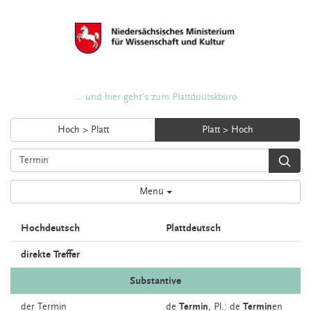
... und hier geht's zum Plattdüütskbüro
Hoch > Platt
Platt > Hoch
Menü
Hochdeutsch
Plattdeutsch
direkte Treffer
Substantive
der
Termin
de
Termin
, Pl.: de
Termin
en