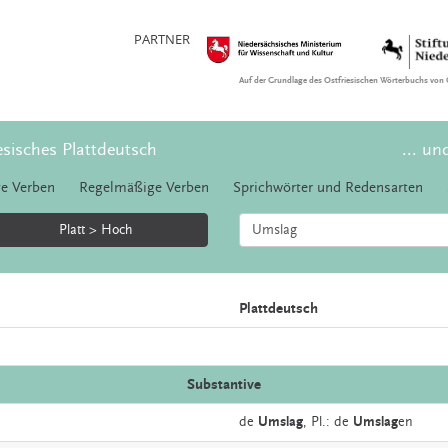
PARTNER
Auf der Grundlage des Ostfriesischen Wörterbuchs von 
esisches Plattdeutsch
... un
e Verben
Regelmäßige Verben
Sprichwörter und Redensarten
Platt > Hoch
Plattdeutsch
Substantive
de
Umslag
, Pl.: de
Umslag
en