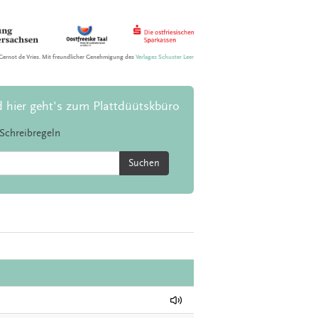
Gernot de Vries. Mit freundlicher Genehmigung des
Verlages Schuster Leer
d hier geht's zum Plattdüütskbüro
Schreibregeln
Suchen