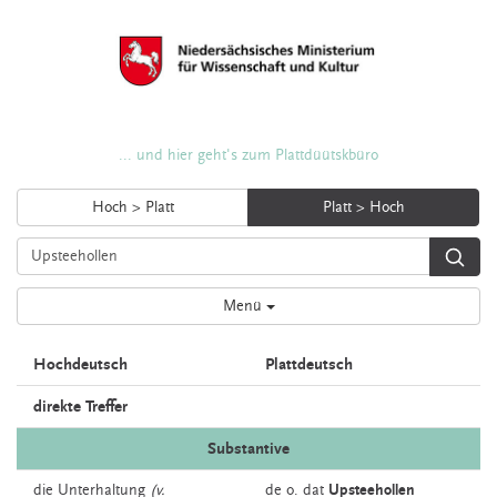
... und hier geht's zum Plattdüütskbüro
Hoch > Platt
Platt > Hoch
Menü
Hochdeutsch
Plattdeutsch
direkte Treffer
Substantive
die
Unterhaltung
(v.
de o. dat
Upsteehollen