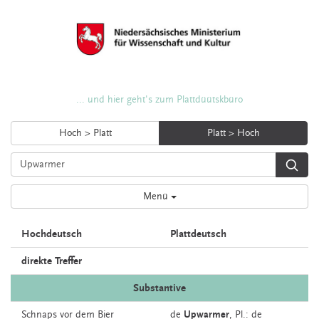
... und hier geht's zum Plattdüütskbüro
Hoch > Platt
Platt > Hoch
Menü
Hochdeutsch
Plattdeutsch
direkte Treffer
Substantive
Schnaps
vor dem Bier
de
Upwarmer
, Pl.: de