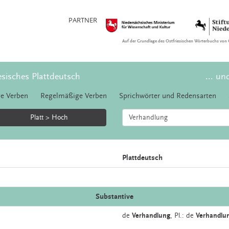
PARTNER
Auf der Grundlage des Ostfriesischen Wörterbuchs von 
esisches Plattdeutsch
... un
e Verben
Regelmäßige Verben
Sprichwörter und Redensarten
Platt > Hoch
Plattdeutsch
Substantive
de
Verhandlung
, Pl.: de
Verhandlu