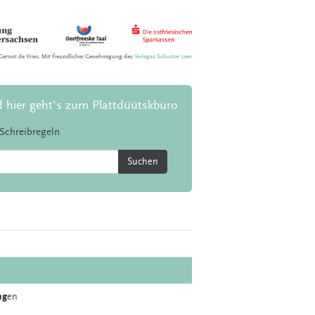
Gernot de Vries. Mit freundlicher Genehmigung des
Verlages Schuster Leer
d hier geht's zum Plattdüütskbüro
Schreibregeln
Suchen
ng
en