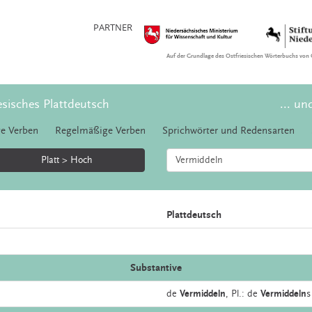
PARTNER
Auf der Grundlage des Ostfriesischen Wörterbuchs von 
esisches Plattdeutsch
... un
e Verben
Regelmäßige Verben
Sprichwörter und Redensarten
Platt > Hoch
Plattdeutsch
Substantive
de
Vermiddeln
, Pl.: de
Vermiddeln
s