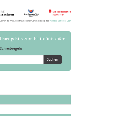
Gernot de Vries. Mit freundlicher Genehmigung des
Verlages Schuster Leer
d hier geht's zum Plattdüütskbüro
Schreibregeln
Suchen