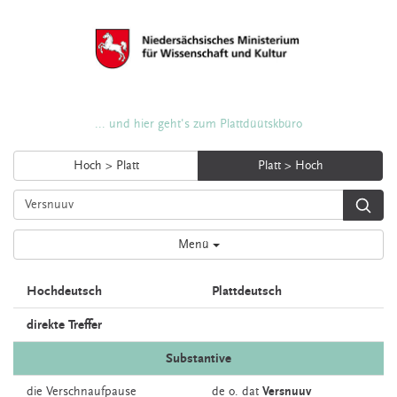
... und hier geht's zum Plattdüütskbüro
Hoch > Platt
Platt > Hoch
Menü
Hochdeutsch
Plattdeutsch
direkte Treffer
Substantive
die
Verschnaufpause
de o. dat
Versnuuv