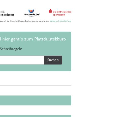
Gernot de Vries. Mit freundlicher Genehmigung des
Verlages Schuster Leer
d hier geht's zum Plattdüütskbüro
Schreibregeln
Suchen