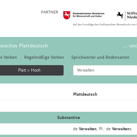
PARTNER
Auf der Grundlage des Ostfriesischen Wörterbuchs von 
esisches Plattdeutsch
... un
e Verben
Regelmäßige Verben
Sprichwörter und Redensarten
Platt > Hoch
Plattdeutsch
Substantive
de
Verwalten
, Pl.: de
Verwalten
s