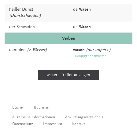
heißer
Dunst
de
Wasen
(Dunstschwaden)
der
Schwaden
de
Wasen
Verben
dampfen
(v. Wasser)
wasen
(nur unpers.)
Konjugationsmuster
weitere Treffer anzeigen
Bücher
Buurman
Allgemeine Informationen
Abkürzungsverzeichnis
Datenschutz
Impressum
Kontakt