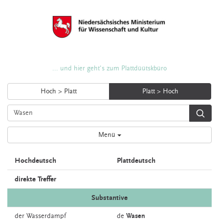
... und hier geht's zum Plattdüütskbüro
Hoch > Platt
Platt > Hoch
Menü
Hochdeutsch
Plattdeutsch
direkte Treffer
Substantive
der
Wasserdampf
de
Wasen