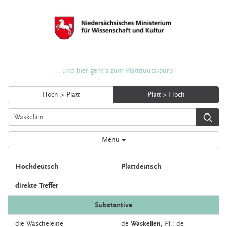
... und hier geht's zum Plattdüütskbüro
Hoch > Platt
Platt > Hoch
Menü
Hochdeutsch
Plattdeutsch
direkte Treffer
Substantive
die
Wäscheleine
de
Waskelien
, Pl.: de