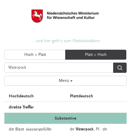
... und hier geht's zum Plattdüütskbüro
Hoch > Platt
Platt > Hoch
Menü
Hochdeutsch
Plattdeutsch
direkte Treffer
Substantive
die
Blase
(wassergefüllte
de
Waterpock
, Pl.: de