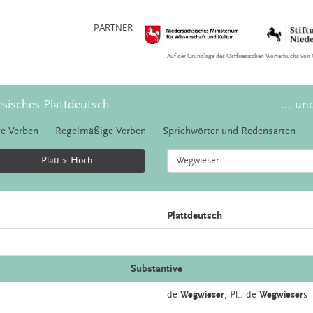
PARTNER
Auf der Grundlage des Ostfriesischen Wörterbuchs von 
esisches Plattdeutsch
... un
e Verben
Regelmäßige Verben
Sprichwörter und Redensarten
Platt > Hoch
Plattdeutsch
Substantive
de
Wegwieser
, Pl.: de
Wegwieser
s