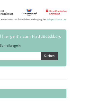
Gernot de Vries. Mit freundlicher Genehmigung des
Verlages Schuster Leer
d hier geht's zum Plattdüütskbüro
Schreibregeln
Suchen