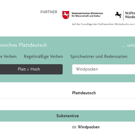
PARTNER
Auf der Grundlage des Ostfriesischen Wörterbuchs von 
esisches Plattdeutsch
... un
e Verben
Regelmäßige Verben
Sprichwörter und Redensarten
Platt > Hoch
Plattdeutsch
Substantive
de
Windpocken