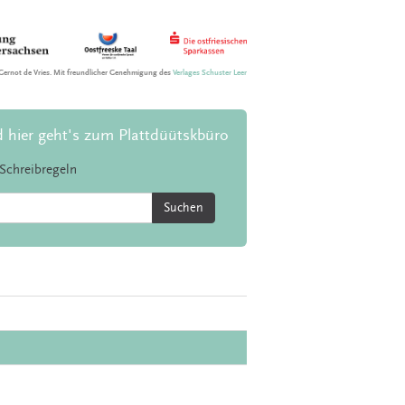
Gernot de Vries. Mit freundlicher Genehmigung des
Verlages Schuster Leer
d hier geht's zum Plattdüütskbüro
Schreibregeln
Suchen