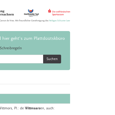
Gernot de Vries. Mit freundlicher Genehmigung des
Verlages Schuster Leer
d hier geht's zum Plattdüütskbüro
Schreibregeln
Suchen
Wittmors
, Pl.: de
Wittmaars
en, auch: