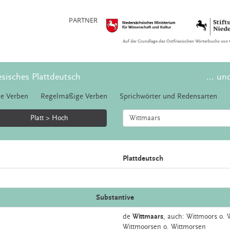
PARTNER
Auf der Grundlage des Ostfriesischen Wörterbuchs von 
esisches Plattdeutsch
... un
e Verben
Regelmäßige Verben
Sprichwörter und Redensarten
Platt > Hoch
Plattdeutsch
Substantive
de
Wittmaars
,
auch:
Wittmoors
o.
Wittmoorsen o. Wittmorsen