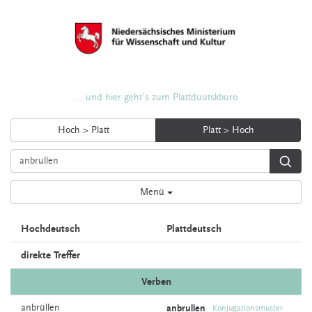
... und hier geht's zum Plattdüütskbüro
Hoch > Platt
Platt > Hoch
Menü
Hochdeutsch
Plattdeutsch
direkte Treffer
Verben
anbrüllen
anbrullen
Konjugationsmuster