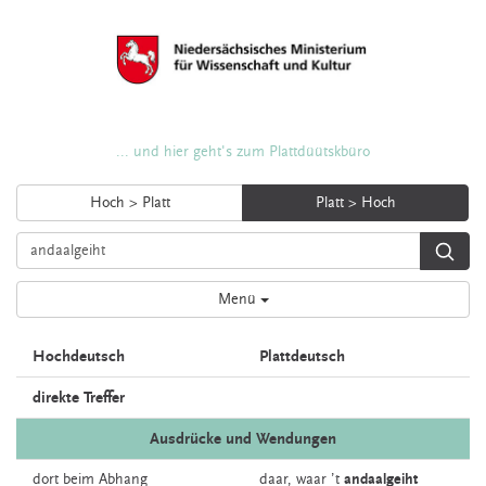
... und hier geht's zum Plattdüütskbüro
Hoch > Platt
Platt > Hoch
Menü
Hochdeutsch
Plattdeutsch
direkte Treffer
Ausdrücke und Wendungen
dort
beim
Abhang
daar,
waar
’t
andaalgeiht