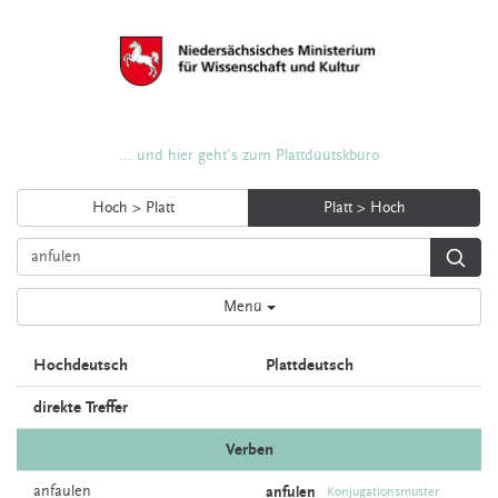
... und hier geht's zum Plattdüütskbüro
Hoch > Platt
Platt > Hoch
Menü
Hochdeutsch
Plattdeutsch
direkte Treffer
Verben
anfaulen
anfulen
Konjugationsmuster